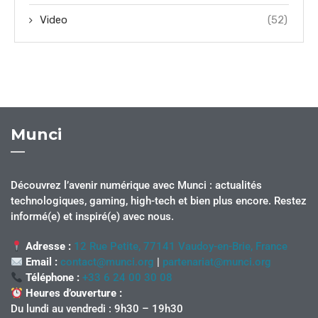
Video
(52)
Munci
Découvrez l’avenir numérique avec Munci : actualités
technologiques, gaming, high-tech et bien plus encore. Restez
informé(e) et inspiré(e) avec nous.
Adresse :
12 Rue Petite, 77141 Vaudoy-en-Brie, France
Email :
contact@munci.org
|
partenariat@munci.org
Téléphone :
+33 6 24 00 30 08
Heures d’ouverture :
Du lundi au vendredi : 9h30 – 19h30