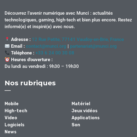
Découvrez l’avenir numérique avec Munci : actualités
technologiques, gaming, high-tech et bien plus encore. Restez
informé(e) et inspiré(e) avec nous.
Adresse :
12 Rue Petite, 77141 Vaudoy-en-Brie, France
Email :
contact@munci.org
|
partenariat@munci.org
Téléphone :
+33 6 24 00 30 08
Heures d’ouverture :
Du lundi au vendredi : 9h30 – 19h30
Nos rubriques
Mobile
Matériel
High-tech
Jeux vidéos
Video
Applications
Logiciels
Son
News