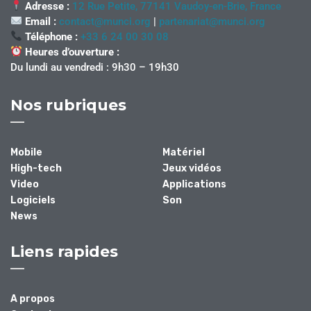
Adresse :
12 Rue Petite, 77141 Vaudoy-en-Brie, France
Email :
contact@munci.org
|
partenariat@munci.org
Téléphone :
+33 6 24 00 30 08
Heures d’ouverture :
Du lundi au vendredi : 9h30 – 19h30
Nos rubriques
Mobile
Matériel
High-tech
Jeux vidéos
Video
Applications
Logiciels
Son
News
Liens rapides
A propos